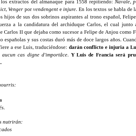
 los extractos del almanaque para 1558 repitiendo:
Navale
,
p
ict
,
Venger
por
vendengent
e
injure
. En los textos se habla de 
s hijos de sus dos sobrinos aspirantes al trono español, Feli
erza a la candidatura del archiduque Carlos, el cual junto a
de Carlos II que dejaba como sucesor a Felipe de Anjou como F
omo españolas y sus costas duró más de doce largos años. Cuand
fiere a ese Luis, traduciéndose:
darán conflicto e injuria a L
e aucun cas digne d'importâce
.
Y Luis de Francia será pr
.
nourris:
s
s
és.
s nutrirán:
ocados