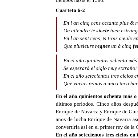
tiempos hasta el 1580.
Cuarteta 6-2
En l'an cinq cens octante plus & 
On attendra le
siecle
bien estrang
En l'an sept cens, & trois cieulx e
Que plusieurs
regnes
un à cinq
fe
En el año quinientos ochenta más
Se esperará el siglo muy extraño:
En el año setecientos tres cielos e
Que varios reinos a uno cinco ha
En el año quinientos ochenta más o
últimos periodos. Cinco años después
Enrique de Navarra y Enrique de Guis
años de lucha Enrique de Navarra asc
convertiría así en el primer rey de la
En el año setecientos tres cielos e