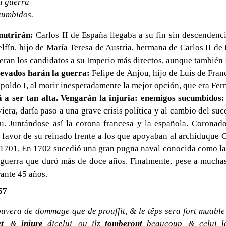
a guerra
cumbidos.
nutrirán:
Carlos II de España llegaba a su fin sin descendenci
lfín, hijo de María Teresa de Austria, hermana de Carlos II 
eran los candidatos a su Imperio más directos, aunque también
levados harán la guerra:
Felipe de Anjou, hijo de Luis de Franc
poldo I, al morir inesperadamente la mejor opción, que era Fer
á a ser tan alta. Vengarán la injuria: enemigos sucumbidos:
era, daría paso a una grave crisis política y al cambio del suc
ou. Juntándose así la corona francesa y la española. Coronad
a favor de su reinado frente a los que apoyaban al archiduque 
n 1701. En 1702 sucedió una gran pugna naval conocida como la 
guerra que duró más de doce años. Finalmente, pese a muchas 
ante 45 años.
57
ouvera de dommage que de prouffit, & le têps sera fort muable
t
, &
injure
dicelui, ou ilz
tomberont
beaucoup, & celui la