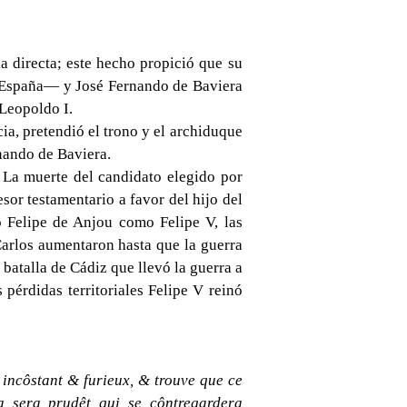
a directa; este hecho propició que su
de España— y José Fernando de Baviera
 Leopoldo I.
ia, pretendió el trono y el archiduque
nando de Baviera.
La muerte del candidato elegido por
esor testamentario a favor del hijo del
o Felipe de Anjou como Felipe V, las
Carlos aumentaron hasta que la guerra
batalla de Cádiz que llevó la guerra a
pérdidas territoriales Felipe V reinó
 incôstant & furieux, & trouve que ce
 sera prudêt qui se côntregardera