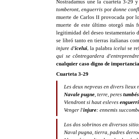
Nostradamus une la cuarteta 3-29 y
tomberont
,
enguerris
por
donne confl
muerte de Carlos II provocada por lo
muerte de este último otorgó más fu
legitimidad del deseo testamentario 
se libró tanto en tierras italianas c
injure d'
icelui
, la palabra
icelui
se re
qui se côntregardera d'entreprendr
cualquier caso digno de importancia
Cuarteta 3-29
Les deux nepveus en divers lieux 
Navale pugne
, terre, peres
tumbé
Viendront si haut esleves
enguerri
Venger l'
injure
: ennemis succomb
Los dos sobrinos en diversos sitio
Naval pugna, tierra, padres derr