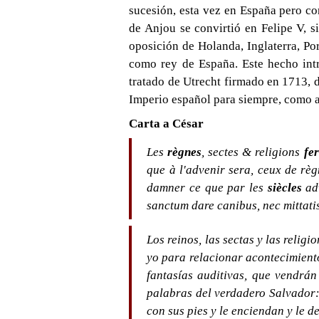
sucesión, esta vez en España pero co
de Anjou se convirtió en Felipe V, s
oposición de Holanda, Inglaterra, Po
como rey de España. Este hecho intr
tratado de Utrecht firmado en 1713, d
Imperio español para siempre, como a
Carta a César
Les
règnes
, sectes & religions
fe
que à l'advenir sera, ceux de règn
damner ce que par les
siècles
adv
sanctum dare canibus, nec mittat
Los reinos, las sectas y las relig
yo para relacionar acontecimiento
fantasías auditivas, que vendrá
palabras del verdadero Salvador: 
con sus pies y le enciendan y le d