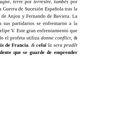
ugne
,
terre
por
terrestre
,
tumbés
por
la Guerra de Sucesión Española tras la
pe de Anjou y Fernando de Baviera. La
 sus partidarios se enfrentaron a la
elipe V. Este gran enfrentamiento que
o el profeta utiliza
donne conflict, &
uis de Francia
.
&
celui
la sera prudêt
udente que se guarde de emprender