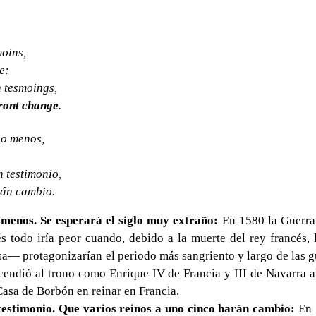
moins,
e:
n tesmoings,
ront change
.
 o menos,
n testimonio,
rán cambio.
 menos. Se esperará el siglo muy extraño:
En 1580 la Guerra 
 todo iría peor cuando, debido a la muerte del rey francés, 
a— protagonizarían el periodo más sangriento y largo de las gue
endió al trono como Enrique IV de Francia y III de Navarra al
 Casa de Borbón en reinar en Francia.
n testimonio. Que varios reinos a uno cinco harán cambio:
En 