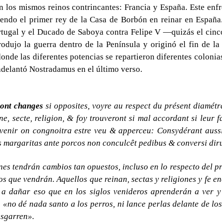
n los mismos reinos contrincantes: Francia y España. Este enf
iendo el primer rey de la Casa de Borbón en reinar en España.
rtugal y el Ducado de Saboya contra Felipe V —quizás el cinc
odujo la guerra dentro de la Península y originó el fin de l
onde las diferentes potencias se repartieron diferentes colonia
delantó Nostradamus en el último verso.
ront changes
si opposites, voyre au respect du présent diamétra
e, secte, religion, & foy trouveront si mal accordant si leur fa
enir on congnoitra estre veu & apperceu: Consydérant aussi 
is margaritas ante porcos non conculcêt pedibus & conversi dir
iones tendrán cambios tan opuestos, incluso en lo respecto del 
s que vendrán. Aquellos que reinan, sectas y religiones y fe e
n a dañar eso que en los siglos venideros aprenderán a ver 
«no dé nada santo a los perros, ni lance perlas delante de los
esgarren».