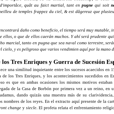
d'importâce, quât au faict martial, tant en
pugne
qui soit
n
meilleu de temples frappez du ciel, & est dâgereuz que plusi
encontrará daño como beneficio, el tiempo será muy mutable, in
de ellos, o que de ellos caerán muchos. Y ahí será prudente q
o marcial, tanto en pugna que sea naval como terrestre, serán
l cielo, y es peligroso que varios vendimien aquí por la mano d
 los Tres Enriques y Guerra de Sucesión Es
ece una similitud inquietante entre los sucesos acaecidos en 1
 de los Tres Enriques, y los acontecimientos sucedidos en E
oso es que en ambas ocasiones los mismos motivos estaban p
llegada de la Casa de Borbón por primera vez a un reino, en u
adamus, dando quizás una muestra más de su clarividencia, p
s nombres de los reyes. En el extracto aquí presente de la cart
ront change
y
siecle
. El profeta relata el enfrentamiento relig