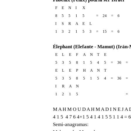
F
E
N
I
X
8
5
5
1
5
=
24
=
6
I
S
R
A
E
L
1
3
2
1
5
3
=
15
=
6
Élephant (Elefante - Mamut) (Irá
E
L
E
F
A
N
T
E
5
3
5
8
1
5
4
5
=
36
=
E
L
E
P
H
A
N
T
5
3
5
8
5
1
5
4
=
36
=
I
R
A
N
1
2
1
5
=
M A H M O U D A H M A D I N E J A 
4 1 5 4 7 6 4+1 5 4 1 4 1 5 5 1 1 4 = 
Semi-anagramas: