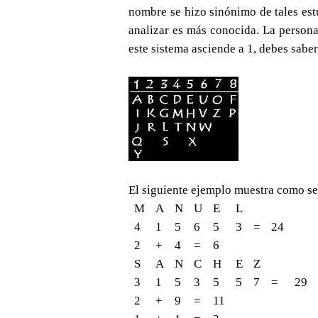
nombre se hizo sinónimo de tales est
analizar es más conocida. La persona
este sistema asciende a 1, debes sabe
El siguiente ejemplo muestra como se
M
A
N
U
E
L
4
1
5
6
5
3
=
24
2
+
4
=
6
S
A
N
C
H
E
Z
3
1
5
3
5
5
7
=
29
2
+
9
=
11