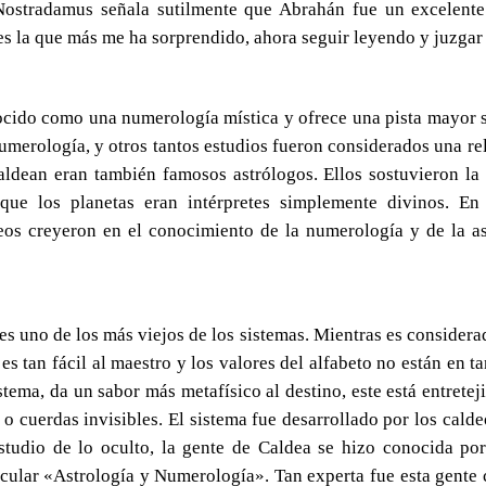
Nostradamus señala sutilmente que Abrahán fue un excelente
y es la que más me ha sorprendido, ahora seguir leyendo y juzga
cido como una numerología mística y ofrece una pista mayor so
numerología, y otros tantos estudios fueron considerados una r
dean eran también famosos astrólogos. Ellos sostuvieron la 
 que los planetas eran intérpretes simplemente divinos. En
os creyeron en el conocimiento de la numerología y de la ast
s uno de los más viejos de los sistemas. Mientras es considera
s tan fácil al maestro y los valores del alfabeto no están en t
tema, da un sabor más metafísico al destino, este está entreteji
o cuerdas invisibles. El sistema fue desarrollado por los cald
studio de lo oculto, la gente de Caldea se hizo conocida por
icular «Astrología y Numerología». Tan experta fue esta gente c