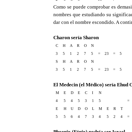
Como se puede comprobar es demasia
nombres que estudiando su significa
dar con el nombre escondido. A conti
Charon sería Sharon
C
H
A
R
O
N
3
5
1
2
7
5
=
23
=
5
S
H
A
R
O
N
3
5
1
2
7
5
=
23
=
5
El Medecin (el Médico) sería Ehud 
M
E
D
E
C
I
N
4
5
4
5
3
1
5
=
E
H
U
D
O
L
M
E
R
T
5
5
6
4
7
3
4
5
2
4
=
Phoenix (Fénix) podría ser Israel