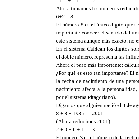
1
+
1
=
2
Ahora tomamos los números reducidos 
6+2 = 8
El número 8 es el único dígito que s
importante conocer el sentido del úni
este sistema aunque más exacto, no e
En el sistema Caldean los dígitos so
el doble número, representa las influ
Ahora el paso más importante; cálculo
¿Por qué es esto tan importante? El 
la fecha de nacimiento de una person
nacimiento afecta a la personalidad, 
por el sistema Pitagoriano).
Digamos que alguien nació el 8 de ag
8 + 8 + 1985 = 2001
(Ahora reducimos 2001)
2 + 0 + 0 + 1 = 3
El número 3 es el número de la fecha 