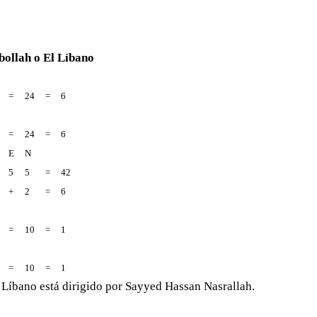
bollah o El Líbano
=
24
=
6
=
24
=
6
E
N
5
5
=
42
+
2
=
6
=
10
=
1
=
10
=
1
 Líbano está dirigido por Sayyed Hassan Nasrallah.