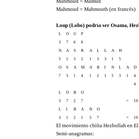
Mahmoud = Mamud
Mahmoud = Mahmouth (en francés)
Loup (Lobo) podría ser Osama, Hez
L
O
U
P
3
7
6
8
N
A
S
R
A
L
L
A
H
5
1
3
2
1
3
3
1
5
O
S
A
M
A
B
I
N
L
A
D
7
3
1
4
1
2
1
5
3
1
4
4
L
O
B
O
3
7
2
7
=
19
L
I
B
A
N
O
3
1
2
1
5
7
=
19
El movimiento chiíta Hezbollah en El
Semi-anagramas: