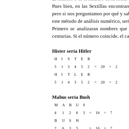
Pues bien, en las Sextillas encontr
pero si nos preguntamos por qué y sa
este método de análisis numérico, serí
Primero se analizaran nombres que
centurias. Si el número coincide, el c
Hister sería Hitler
H
I
S
T
E
R
5
1
3
4
5
2
=
20
=
2
H
I
T
L
E
R
5
1
4
3
5
2
=
20
=
2
Mabus sería Bush
M
A
B
U
S
4
1
2
6
3
=
16
=
7
B
U
S
H
2
6
3
5
=
16
=
7