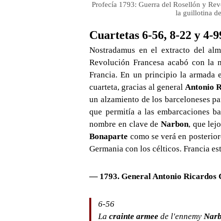
Profecía 1793: Guerra del Rosellón y Rev
la guillotina 
Cuartetas 6-56, 8-22 y 4
Nostradamus en el extracto del alm
Revolución Francesa acabó con la m
Francia. En un principio la armada e
cuarteta, gracias al general
Antonio R
un alzamiento de los barceloneses pa
que permitía a las embarcaciones ba
nombre en clave de
Narbon
, que lej
Bonaparte
como se verá en posterior
Germania con los célticos. Francia es
— 1793.
General Antonio Ricardos 
6-56
La
crainte armee
de l'ennemy
Nar