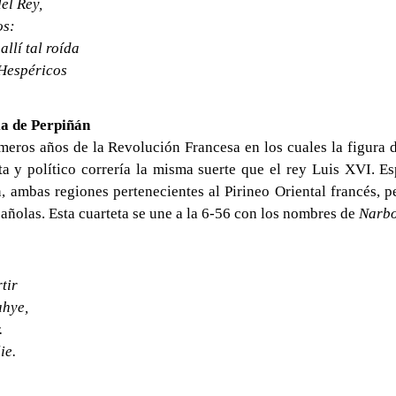
del Rey,
os:
llí tal roída
 Hespéric
o
s
ia de Perpi
ñ
á
n
rimeros años de la Revolución Francesa en los cuales la figur
ta y político correría la misma suerte que el rey Luis XVI. E
, ambas regiones pertenecientes al Pirineo Oriental francés, pe
pañolas. Esta cuarteta se une a la 6-56 con los nombres de
Narb
rtir
ahye,
.
ie.