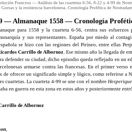
olución Francesa — Análisis de las cuartetas 6-56, 8-22 y 4-99 de Nost
de Gorsas y la resistencia barcelonesa. Cronología Profética de Nostrada
-99 — Almanaque 1558 — Cronología Profét
anaque para 1558 y la cuarteta 6-56, centra sus esfuerzos 
onarquía y sus representantes. España por miedo al contagio
spañola se hizo con las regiones del Pirineo, entre ellas Perp
icardos Carrillo de Albornoz
. Ese mismo año la llegada de e
ra defender su ciudad, dicho episodio queda reflejado en un e
rcelonesas armarse contra las francesas. En el primer verso e
os de ofrecer un significado simple y lógico, como referirse a
es cuartetas. La cuarteta 4-99 se une con el nombre
Hesperique
taba en guerra en esta zona en estos años y posteriormente entr
Carrillo de Albornoz
bon
,