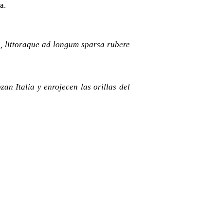
a.
s
, littoraque ad longum sparsa rubere
ozan Italia y enrojecen las orillas del