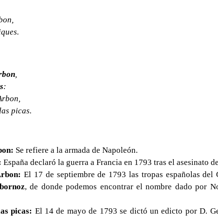
bon,
iques.
rbon
,
s
:
Arbon,
as picas.
bon:
Se refiere a la armada de Napoleón.
:
España declaró la guerra a Francia en 1793 tras el asesinato d
Arbon:
El 17 de septiembre de 1793 las tropas españolas del 
lbornoz
, de donde podemos encontrar el nombre dado por No
as picas:
El 14 de mayo de 1793 se dictó un edicto por D. G