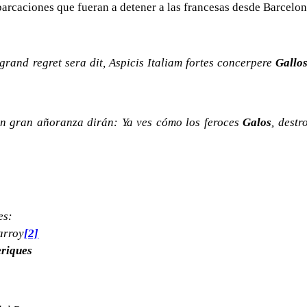
arcaciones que fueran a detener a las francesas desde Barcelon
grand regret sera dit, Aspicis Italiam fortes concerpere
Gallo
n gran añoranza dirán: Ya ves cómo los feroces
Galos
, destr
es:
 arroy
[2]
er
i
ques