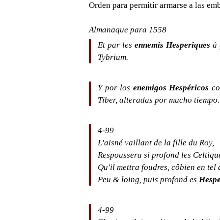
Orden para permitir armarse a las emb
Almanaque para 1558
Et par les
ennemis Hesperiques
à 
Tybrium.
Y por los
enemigos Hespéricos
co
Tíber, alteradas por mucho tiempo.
4-99
L'aisné vaillant de la fille du Roy,
Respoussera si profond les Celtiqu
Qu'il mettra foudres, côbien en tel
Peu & loing, puis profond es
Hesp
4-99