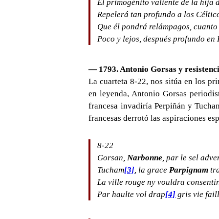
El primogénito valiente de la hija 
Repelerá tan profundo a los Céltic
Que él pondrá relámpagos, cuanto a
Poco y lejos, después profundo en
— 1793.
Antoni
o Gorsas y resistenc
La cuarteta 8-22, nos sitúa en los p
en leyenda, Antonio Gorsas periodis
francesa invadiría Perpiñán y Tuchan
francesas derrotó las aspiraciones es
8-22
Gorsan,
Narbonne
, par le sel adve
Tucham
[3]
, la grace
Parpignam
tr
La ville rouge ny vouldra consentir
Par haulte vol drap
[4]
gris vie faill