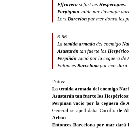
Effrayera
si fort les
Hesperiques
:
Parpignan
vuide par l'aveuglé dar
Lors
Barcelon
par mer donra les p
6-56
La
temida armada
del enemigo
Na
Asustarán
tan fuerte los
Hespérico
Perpiñán
vació por la ceguera de 
Entonces
Barcelona
por mar dará l
Datos:
La temida armada del enemigo Nar
Asustarán tan fuerte los Hespéricos
Perpiñán vació por la ceguera de 
General se apellidaba Carrillo
de A
Arbon
.
Entonces Barcelona por mar dará l