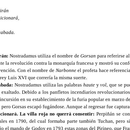
tirán
aicionará,
acabada.
rán:
Nostradamus utiliza el nombre de
Gorsan
para referirse al
te la revolución contra la monarquía francesa y mostró su con
nvención. Con el nombre de
Narbonne
el profeta hace referenc
rey Luis XVI que correría la misma suerte.
abada:
Nostradamus utiliza las palabras
haute
y
vol
, que se p
o exaltado. Debido a los panfletos incendiarios revolucionario
incursión en su establecimiento de la furia popular en marzo d
 pero Gorsas escapó fugándose. Aunque al regresar fue captura
cionará. La villa roja no querrá consentir:
Perpiñán se conv
tales en 1790, del cual formaba parte también Tuchan, pero 
o el mando de Godoy en 1793 estas zonas del Pirineo, que Fra