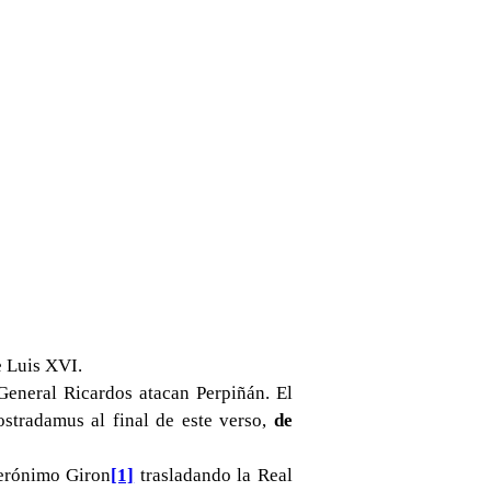
e Luis XVI.
General Ricardos atacan Perpiñán. El
stradamus al final de este verso,
de
erónimo Giron
[1]
trasladando la Real