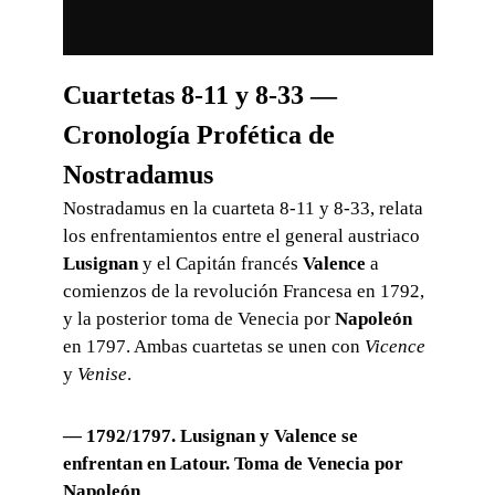
Cuartetas 8-11 y 8-33: Lusignan, Valence y la Toma de Veneci
Cuartetas 8-11 y 8-33 —
Cronología Profética de
Nostradamus
Nostradamus en la cuarteta 8-11 y 8-33, relata
los enfrentamientos entre el general austriaco
Lusignan
y el Capitán francés
Valence
a
comienzos de la revolución Francesa en 1792,
y la posterior toma de Venecia por
Napoleón
en 1797. Ambas cuartetas se unen con
Vicence
y
Venise
.
— 1792/1797.
Lusignan
y
Valence
se
enfrentan en Latour. Toma de
Venecia
por
Napoleón