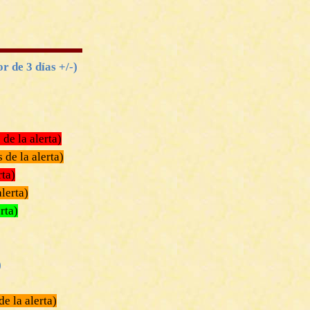
 de 3 días +/-)
 de la alerta)
 de la alerta)
rta)
alerta)
rta)
)
e la alerta)