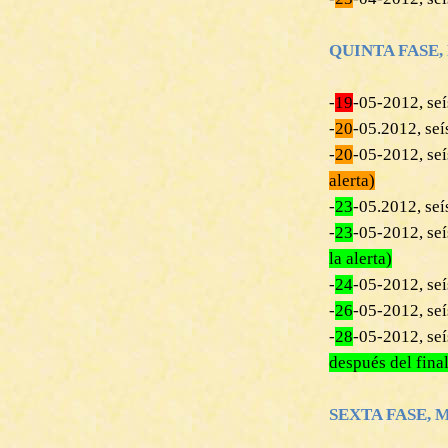
QUINTA FASE, ME
‎-
19
-05-2012, s
‎-
20
-05.2012, seí
-
‎20
-05-2012, seí
alerta)
-
23
-05.2012, se
-‎
23
-05-2012, s
la alerta)
-‎
24
-05-2012, se
-
26
-05-2012, se
-‎
28
-05-2012, s
después del final
SEXTA FASE, MES