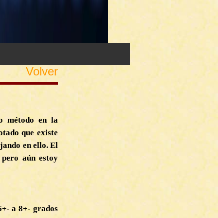
Volver
vo método en la
tado que existe
jando en ello. El
, pero aún estoy
6+- a 8+- grados