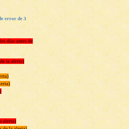
e error de 3
dos días antes de
de la alerta)
erta)
lerta)
)
a alerta)
s de la alerta)