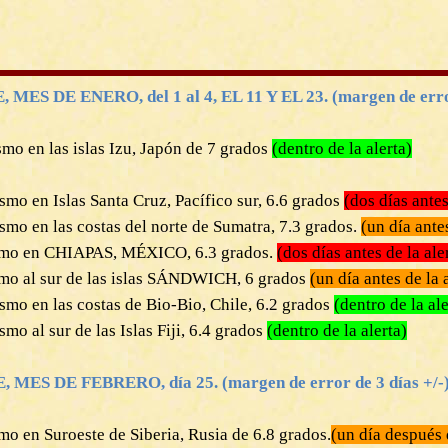
ES DE ENERO, del 1 al 4, EL 11 Y EL 23. (margen de error
mo en las islas Izu, Japón de 7 grados
(dentro de la alerta)
smo en Islas Santa Cruz, Pacífico sur, 6.6 grados
(dos días antes
smo en las costas del norte de Sumatra, 7.3 grados.
(un día antes
smo en CHIAPAS, MÉXICO, 6.3 grados.
(dos días antes de la ale
smo al sur de las islas SÁNDWICH, 6 grados
(un día antes de la 
smo en las costas de Bio-Bio, Chile, 6.2 grados
(dentro de la ale
smo al sur de las Islas Fiji, 6.4 grados
(dentro de la alerta)
, MES DE FEBRERO, día 25.
(margen de error de 3 días +/-
mo en Suroeste de Siberia, Rusia de 6.8 grados.
(un día después d