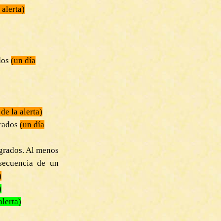
 alerta)
dos
(un día
de la alerta)
rados
(un día
rados. Al menos
secuencia de un
)
)
alerta)