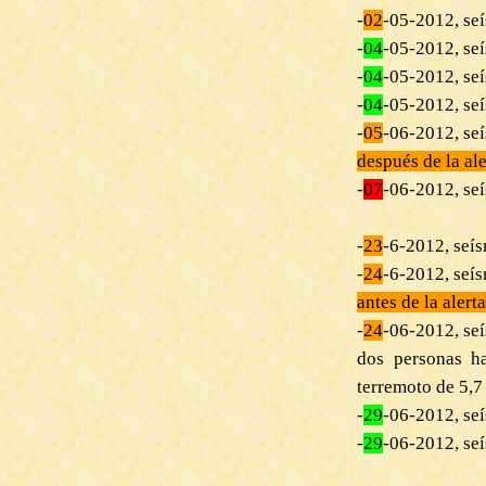
-
02
-05-2012, s
-
04
-05-2012, s
-
04
-05-2012, s
-
04
-05-2012, s
-
05
-06-2012, s
después de la ale
-
07
-06-2012, seí
-
23
-6-2012, seís
-
24
-6-2012, se
antes de la alerta
-
24
-06-2012, s
dos personas h
terremoto de 5,7 
-
29
-06-2012, se
-
29
-06-2012, seí