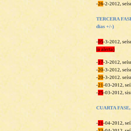
-
26
-2-2012, seí
TERCERA FASE, M
días +/-)
-
05
-3-2012, se
la alerta)
-
17
-3-2012, seí
-
20
-3-2012, seí
-
20
-3-2012. seí
-
21
-03-2012, se
-
25
-03-2012, si
CUARTA FASE, ME
-
21
-04-2012, se
-‎
23
-04-2012, seí