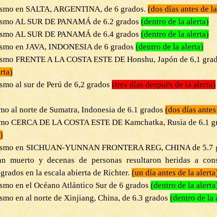
eísmo en SALTA, ARGENTINA, de 6 grados.
(dos días antes de la
eísmo AL SUR DE PANAMÁ de 6.2 grados
(dentro de la alerta)
eísmo AL SUR DE PANAMÁ de 6.4 grados
(dentro de la alerta)
eísmo en JAVA, INDONESIA de 6 grados
(dentro de la alerta)
eísmo FRENTE A LA COSTA ESTE DE Honshu, Japón de 6,1 gra
rta)
smo al sur de Perú de 6,2 grados
(tres días después de la alerta)
mo al norte de Sumatra, Indonesia de 6.1 grados
(dos días antes 
ísmo CERCA DE LA COSTA ESTE DE Kamchatka, Rusia de 6.1 g
)
eísmo en SICHUAN-YUNNAN FRONTERA REG, CHINA de 5.7 g
an muerto y decenas de personas resultaron heridas a con
grados en la escala abierta de Richter.
(un día antes de la alerta
ísmo en el Océano Atlántico Sur de 6 grados
(dentro de la alerta
smo en al norte de Xinjiang, China, de 6.3 grados
(dentro de la 