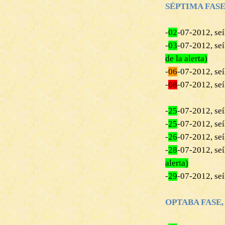
SÉPTIMA FASE, M
-
02
-07-2012, se
‎-
03
-07-2012, s
de la alerta)
‎-
06
-07-2012, s
-
08
-07-2012, seí
‎-
25
-07-2012, se
-
25
-07-2012, se
-
26
-07-2012, se
-
28
-07-2012, s
alerta)
‎-
29
-07-2012, s
OPTABA FASE, ME