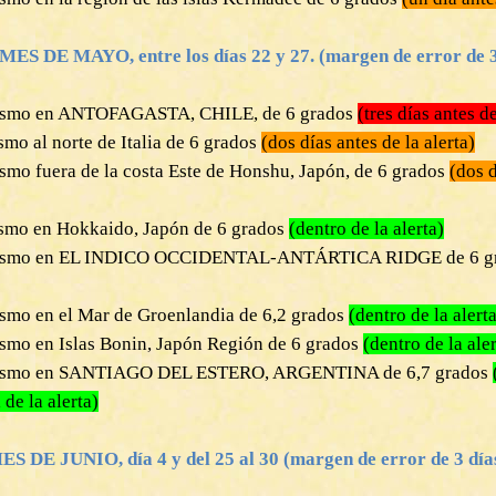
S DE MAYO, entre los días 22 y 27. (margen de error de 3 
eísmo en ANTOFAGASTA, CHILE, de 6 grados
(tres días antes de
smo al norte de Italia de 6 grados
(dos días antes de la alerta)
smo fuera de la costa Este de Honshu, Japón, de 6 grados
(dos d
ísmo en Hokkaido, Japón de 6 grados
(dentro de la alerta)
eísmo en EL INDICO OCCIDENTAL-ANTÁRTICA RIDGE de 6 g
ísmo en el Mar de Groenlandia de 6,2 grados
(dentro de la alert
ísmo en Islas Bonin, Japón Región de 6 grados
(dentro de la aler
eísmo en SANTIAGO DEL ESTERO, ARGENTINA de 6,7 grados
 de la alerta)
 DE JUNIO, día 4 y del 25 al 30 (margen de error de 3 días