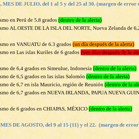
ES DE JULIO, del 1 al 5 y del 25 al 30. (
margen de error d
ísmo en Perú de 5.8 grados
(dentro de la alerta)
eísmo AL OESTE DE LA ISLA DEL NORTE, Nueva Zelanda de 6,
eísmo en VANUATU de 6.3 grados
(un día después de la alerta)
smo en Las islas Kuriles de 6 grados
(tres días después de la ale
ísmo de 6,4 grados en Simeulue, Indonesia
(dentro de la alerta)
ísmo de 6,5 grados en las islas Salomón
(dentro de la alerta)
ísmo de 6,7 en isla Mauricio, región de Reunión
(dentro de la al
eísmo de 6,7 grados en NUEVA IRLANDA, PAPUA NUEVA GU
eísmo de 6 grados en CHIAPAS, MÉXICO
(dentro de la alerta)
S DE AGOSTO, del 9 al 15 (11) y el 22. (margen de error d