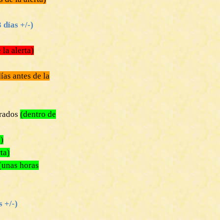
días +/-)
 la alerta)
ías antes de la
rados
(dentro de
a)
ta)
(unas horas
 +/-)