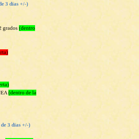
e 3 días +/-)
2 grados
(dentro
rta)
erta)
INEA
(dentro de la
e 3 días +/-)