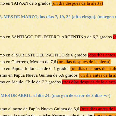
smo en TAIWAN de 6 grados.
(un día después de la alerta)
ES DE MARZO, los días 7, 19, 22 (alto riesgo). (margen d
ísmo en SANTIAGO DEL ESTERO, ARGENTINA de 6,2 grados
(
smo en el SUR ESTE DEL PACÍFICO de 6 grados
(dos días antes 
smo en Guerrero, México de 7,6
(un días después de la alerta)
smo en Papúa, Indonesia de 6, 1 grados
(un días después de la al
ísmo en Papúa Nueva Guinea de 6,6 grados
(un día antes de la a
smo en Maule, Chile de 7.2 grados
(tres días después de la alerta
S DE ABRIL, el día 24. (margen de error de 3 días +/-)
ísmo al norte de Papúa Nueva Guinea de 6,6
(tres días antes de l
smo en la región de las islas Kermadec de 6 grados
(un día ante