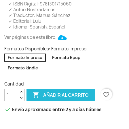
✓ ISBN Digital: 9781301715060
✓ Autor: Nostradamus
✓ Traductor: Manuel Sánchez
✓ Editorial: Lulu
✓ Idioma: Spanish, Español
Ver páginas de este libro:
Formatos Disponibles: Formato Impreso
Formato Impreso
Formato Epup
Formato kindle
Cantidad

favorite_border
AÑADIR AL CARRITO

Envío aproximado entre 2 y 3 días hábiles