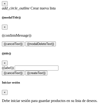
×
add_circle_outline
Crear nueva lista
((modalTitle))
×
((confirmMessage))
((cancelText))
((modalDeleteText))
((title))
×
((label))
((cancelText))
((createText))
Iniciar sesión
×
Debe iniciar sesión para guardar productos en su lista de deseos.