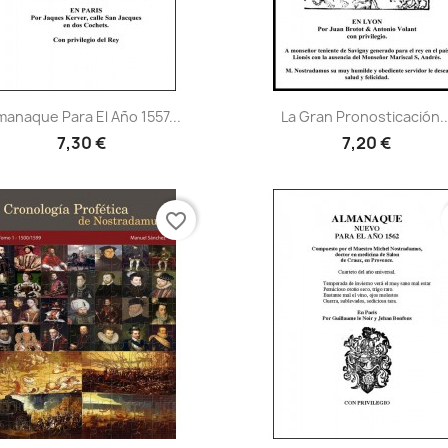
Vista rápida
Vista rápida


manaque Para El Año 1557...
La Gran Pronosticación..
7,30 €
7,20 €
favorite_border