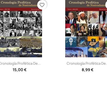
favorite_border
Vista rápida
Vista rápida


Cronología Profética De...
Cronología Profética De..
15,00 €
8,99 €