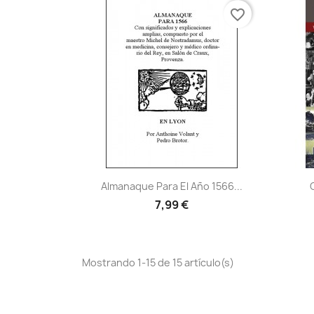
favorite_border
Vista rápida

Almanaque Para El Año 1566...
7,99 €
Mostrando 1-15 de 15 artículo(s)