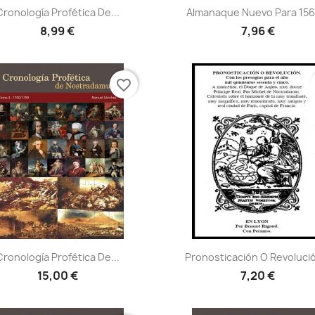
Vista rápida
Vista rápida


Cronología Profética De...
Almanaque Nuevo Para 1562
8,99 €
7,96 €
favorite_border
Vista rápida
Vista rápida


Cronología Profética De...
Pronosticación O Revolució
15,00 €
7,20 €