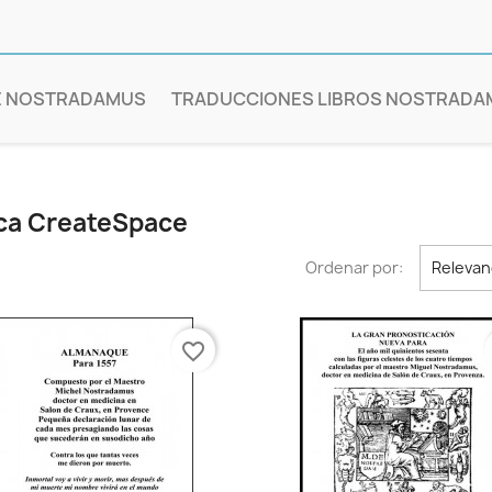
E NOSTRADAMUS
TRADUCCIONES LIBROS NOSTRADA
rca CreateSpace
Ordenar por:
Relevan
favorite_border