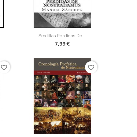
Vista rápida

.
Sextillas Perdidas De...
7,99 €
favorite_border
favorite_border