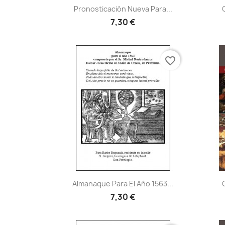
Vista rápida

Pronosticación Nueva Para...
7,30 €
favorite_border
Vista rápida

Almanaque Para El Año 1563...
7,30 €