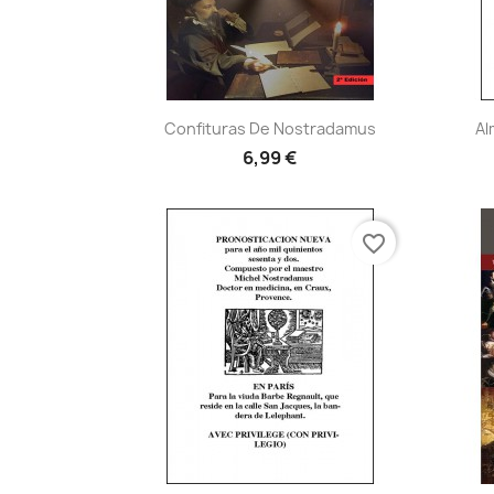
Vista rápida

Confituras De Nostradamus
Al
6,99 €
favorite_border