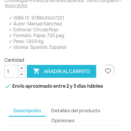
Cronología Profética de Nostradamus. Tomo Completo -
1500/2050
✓ ISBN 13: 9788491407201
✓ Autor: Manuel Sánchez
✓ Editorial: Círculo Rojo
✓ Formato: Papel, 720 pag
✓ Peso: 1,600 kg
✓ Idioma: Spanish, Español
Cantidad

favorite_border
AÑADIR AL CARRITO

Envío aproximado entre 2 y 3 días hábiles
Descripción
Detalles del producto
Opiniones