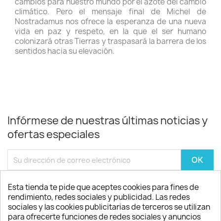
cambios para nuestro mundo por el azote del cambio
climático. Pero el mensaje final de Michel de
Nostradamus nos ofrece la esperanza de una nueva
vida en paz y respeto, en la que el ser humano
colonizará otras Tierras y traspasará la barrera de los
sentidos hacia su elevación.
Infórmese de nuestras últimas noticias y
ofertas especiales
Puede darse de baja en cualquier momento. Para ello, consulte nuestra
Esta tienda te pide que aceptes cookies para fines de
información de contacto en el aviso legal.
rendimiento, redes sociales y publicidad. Las redes
sociales y las cookies publicitarias de terceros se utilizan
para ofrecerte funciones de redes sociales y anuncios