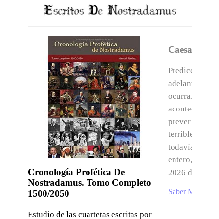
Caesarem D
Predicciones b
adelantan la hi
ocurra. Nostr
acontecimient
prever y desve
terribles cons
todavía peor 
entero, las fec
Cronología Profética De
2026 deben pr
Nostradamus. Tomo Completo
Saber Más
1500/2050
Estudio de las cuartetas escritas por